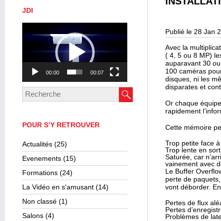
INSTALLAT
JDI
Lecteur
Publié le 28 Jan 
vidéo
Avec la multiplic
( 4, 5 ou 8 MP) l
auparavant 30 ou
100 caméras pour
00:00
00:07
disques, ni les m
disparates et cont
Or chaque équipe
rapidement l’info
POUR S’Y RETROUVER
Cette mémoire peut
Trop petite face à
Actualités
(25)
Trop lente en sor
Saturée, car n’ar
Evenements
(15)
vainement avec 
Le Buffer Overfl
Formations
(24)
perte de paquets,
La Vidéo en s'amusant
(14)
vont déborder. En
Non classé
(1)
Pertes de flux al
Pertes d’enregistr
Salons
(4)
Problèmes de late