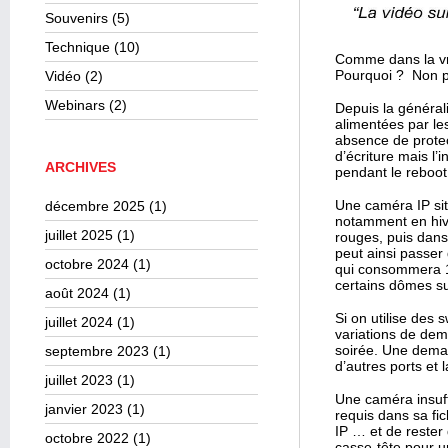
Souvenirs
(5)
Technique
(10)
Comme dans la vra
Pourquoi ? Non p
Vidéo
(2)
Webinars
(2)
Depuis la général
alimentées par le
absence de protec
d’écriture mais l’
ARCHIVES
pendant le reboot
Une caméra IP sit
décembre 2025
(1)
notamment en hiv
juillet 2025
(1)
rouges, puis dan
peut ainsi passe
octobre 2024
(1)
qui consommera 1
certains dômes su
août 2024
(1)
Si on utilise des 
juillet 2024
(1)
variations de de
soirée. Une dema
septembre 2023
(1)
d’autres ports et 
juillet 2023
(1)
Une caméra insuf
janvier 2023
(1)
requis dans sa fi
IP … et de rester
octobre 2022
(1)
casse-tête pour u