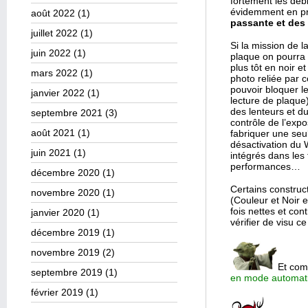
fortement les débi
évidemment en pr
août 2022
(1)
passante et des
juillet 2022
(1)
Si la mission de l
juin 2022
(1)
plaque on pourra
plus tôt en noir 
mars 2022
(1)
photo reliée par c
pouvoir bloquer l
janvier 2022
(1)
lecture de plaqu
des lenteurs et du
septembre 2021
(3)
contrôle de l’expo
août 2021
(1)
fabriquer une seul
désactivation du
juin 2021
(1)
intégrés dans les
performances…
décembre 2020
(1)
Certains constru
novembre 2020
(1)
(Couleur et Noir 
fois nettes et co
janvier 2020
(1)
vérifier de visu c
décembre 2019
(1)
novembre 2019
(2)
Et com
septembre 2019
(1)
en mode automati
février 2019
(1)