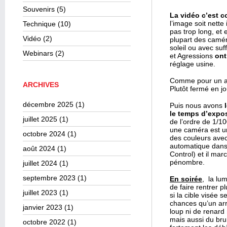
Souvenirs
(5)
La vidéo c’est 
l’image soit nette
Technique
(10)
pas trop long, et 
Vidéo
(2)
plupart des camér
soleil ou avec su
Webinars
(2)
et Agressions
ont
réglage usine.
Comme pour un a
ARCHIVES
Plutôt fermé en j
décembre 2025
(1)
Puis nous avons
le temps d’expos
juillet 2025
(1)
de l’ordre de 1/10
une caméra est un 
octobre 2024
(1)
des couleurs ave
automatique dans 
août 2024
(1)
Control) et il mar
pénombre.
juillet 2024
(1)
septembre 2023
(1)
En soirée
, la lu
de faire rentrer p
juillet 2023
(1)
si la cible visée
chances qu’un arr
janvier 2023
(1)
loup ni de renard 
mais aussi du brui
octobre 2022
(1)