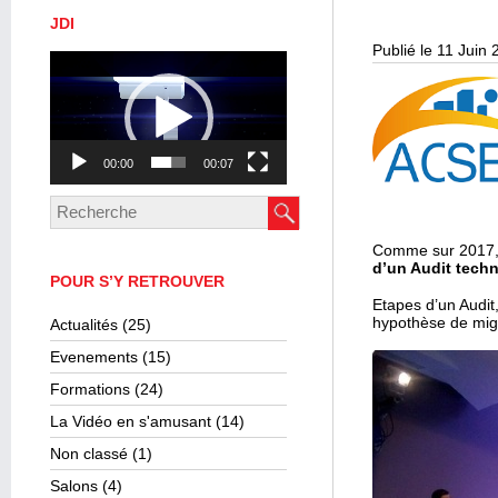
JDI
Publié le 11 Juin
Lecteur
vidéo
00:00
00:07
Comme sur 2017
d’un Audit techn
POUR S’Y RETROUVER
Etapes d’un Audit,
hypothèse de migr
Actualités
(25)
Evenements
(15)
Formations
(24)
La Vidéo en s'amusant
(14)
Non classé
(1)
Salons
(4)