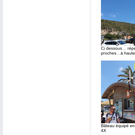
Ci dessous… répét
proches…à hauteu
Bâteau équipé en
4X