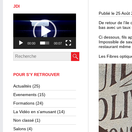
JDI
Publié le 25 Août
Lecteur
vidéo
De retour de l’il
bas avec un taux 
Ci dessous, fils a
Impossible de sav
00:00
00:07
restaurant même si
Les Fibres optique
POUR S’Y RETROUVER
Actualités
(25)
Evenements
(15)
Formations
(24)
La Vidéo en s'amusant
(14)
Non classé
(1)
Salons
(4)