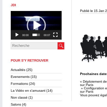
JDI
Publié le 15 Jan 
Lecteur
vidéo
00:00
00:07
POUR S’Y RETROUVER
Actualités
(25)
Prochaines date
Evenements
(15)
« Déploiement de 
Formations
(24)
sur Paris
» Configuration e
La Vidéo en s'amusant
(14)
sur Paris
Vous pouvez égal
Non classé
(1)
Salons
(4)