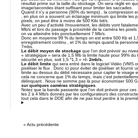
résultat prime sur la taille du stockage. On sera réglé en qu
image/secondes étant suffisant pour limiter les saccades.
Quand il n’y a personne (90% du temps) , la compression est
, en plus on a souvent un éclairage minimum qui limite les 
pixels, on peut être à moins de 500 Kilo bit/s.
Avec un peu d’activité /mouvement, les débits vont fatalem
Mb/s et lors du passage à proximité de la caméra les pixe
on va atteindre très ponctuellement 7 Mb/s.
Donc en moyenne 99 % du temps on est entre 500 Kb et 1,5
enregistrement continu , et 1% du temps quand la personne
7mbs.
Le débit moyen de stockage
que l’on doit prévoir au niv
« stratégique » sera de 1,5 Mb la limite haute pour 99% du
sécurité en plus, soit 1,5 *1,3 = +
/- 2mb/s.
Le débit limite
qui sera entré dans le logiciel Vidéo (VMS o
pixéliser le flux . Donc ici pour éviter de pixéliser et fournir
limite au dessus du débit nécessaire pour capter le visag
cela ne concerne que 1% du temps, mais c’est potentielle
délinquant.. Nous ne somme pas là pour économiser 500 
sur quelques caméras
stratégiques
.
Notez que la bande passante que l’on doit prévoir pour ce
les 2 à 4 Mb/s donnés par les configurateurs des construct
tout cela dans le DOE afin de ne pas tout perdre à la pre
«
Actu précédente