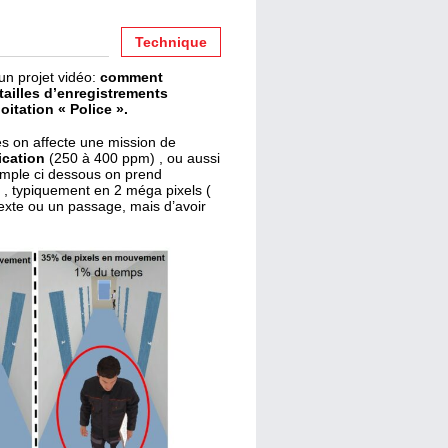
Technique
’un projet vidéo:
comment
tailles d’enregistrements
oitation « Police ».
es on affecte une mission de
ication
(250 à 400 ppm) , ou aussi
emple ci dessous on prend
 , typiquement en 2 méga pixels (
ntexte ou un passage, mais d’avoir