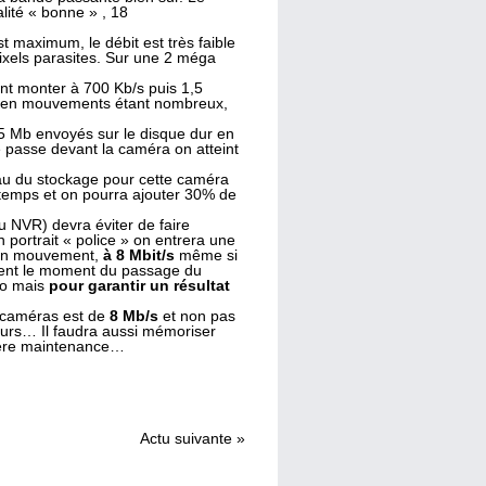
alité « bonne » , 18
 maximum, le débit est très faible
pixels parasites. Sur une 2 méga
ent monter à 700 Kb/s puis 1,5
ls en mouvements étant nombreux,
 Mb envoyés sur le disque dur en
 passe devant la caméra on atteint
eau du stockage pour cette caméra
 temps et on pourra ajouter 30% de
u NVR) devra éviter de faire
 un portrait « police » on entrera une
e en mouvement,
à 8 Mbit/s
même si
ment le moment du passage du
Go mais
pour garantir un résultat
s caméras est de
8 Mb/s
et non pas
eurs… Il faudra aussi mémoriser
mière maintenance…
Actu suivante
»