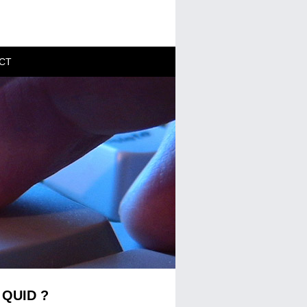
CT
 QUID ?