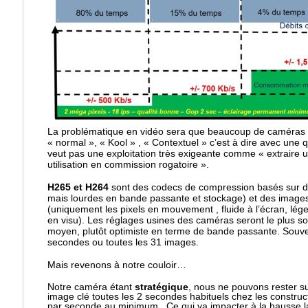
La problématique en vidéo sera que beaucoup de caméras 
« normal », « Kool » , « Contextuel » c’est à dire avec une 
veut pas une exploitation très exigeante comme « extraire 
utilisation en commission rogatoire ».
H265 et H264
sont des codecs de compression basés sur d
mais lourdes en bande passante et stockage) et des images 
(uniquement les pixels en mouvement , fluide à l’écran, lég
en visu). Les réglages usines des caméras seront le plus so
moyen, plutôt optimiste en terme de bande passante. Souve
secondes ou toutes les 31 images.
Mais revenons à notre couloir…
Notre caméra étant
stratégique
, nous ne pouvons rester su
image clé toutes les 2 secondes habituels chez les construct
par seconde au minimum ..Ce qui va impacter à la hausse l