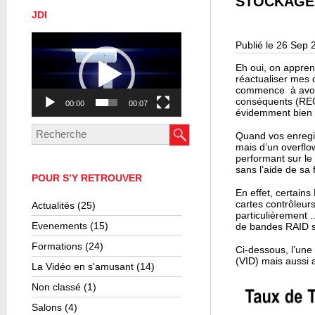
STOCKAGE 
JDI
Lecteur
Publié le 26 Sep 
vidéo
Eh oui, on appren
réactualiser mes
commence à avoir
conséquents (REC 
00:00
00:07
évidemment bien a
Quand vos enregis
mais d’un overflo
performant sur le
sans l’aide de sa
POUR S’Y RETROUVER
En effet, certain
cartes contrôleur
Actualités
(25)
particulièrement .
Evenements
(15)
de bandes RAID so
Formations
(24)
Ci-dessous, l’une
(VID) mais aussi 
La Vidéo en s'amusant
(14)
Non classé
(1)
Salons
(4)