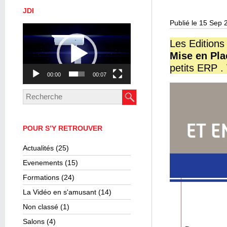
JDI
Publié le 15 Sep 
Lecteur
vidéo
Les Editions
Mise en Pla
petits ERP .
00:00
00:07
POUR S’Y RETROUVER
Actualités
(25)
Evenements
(15)
Formations
(24)
La Vidéo en s'amusant
(14)
Non classé
(1)
Salons
(4)