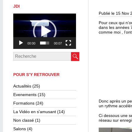
JDI
Publié le 15 Nov 
Lecteur
vidéo
Pour ceux qui n’
dans les années 7
comme moi , l’ont
00:00
00:07
POUR S’Y RETROUVER
Actualités
(25)
Evenements
(15)
Donc après un peti
Formations
(24)
un rythme accélé
La Vidéo en s'amusant
(14)
Ci dessous une se
Non classé
(1)
réseau sur enregi
Salons
(4)