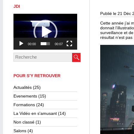
JDI
Publié le 21 Déc 
Lecteur
vidéo
Cette année j’ai 
donnait l’illustra
surveillance et de
résultat n’est pas 
00:00
00:07
POUR S’Y RETROUVER
Actualités
(25)
Evenements
(15)
Formations
(24)
La Vidéo en s'amusant
(14)
Non classé
(1)
Salons
(4)